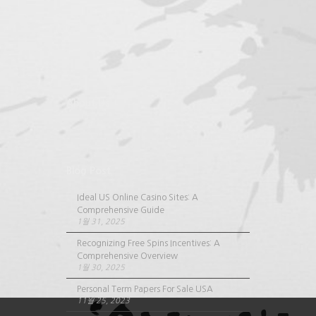
pin up brazil
About Us
Blog Post
Ideal US Online Casino Sites: A
Comprehensive Guide
1월 31, 2025
Clinic Photo
Recognizing Free Spins Incentives: A
Comprehensive Overview
1월 30, 2025
소리치료실
Personal Term Papers For Sale USA
Photo
11월 25, 2023