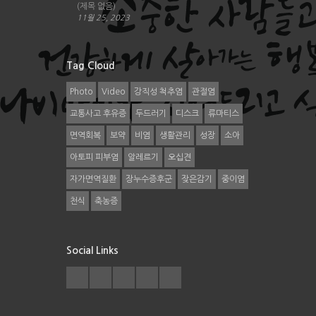
(제목 없음)
11월 25, 2023
Why Choose Us
Tag Cloud
전문성
정직한 치료
안심 한약제
Photo
Video
강직성 척추염
관절염
교통사고 후유증
두드러기
디스크
류마티스
NABYI CLINIC
면역회복
보약
비염
생활관리
성장
소아
나비아이한의원은 교과서의 이론만을 추구하
아토피 피부염
알레르기
오십견
지 않습니다. 교과서 이론은 물론 24년간의
임상경험에 의해 얻어진 수많은 진료와 치료
자가면역질환
장누수증후군
잦은감기
중이염
사례로 얻은 데이터를 직접 분석하고 연구하
천식
축농증
여 진료합니다. 체계적인 치료 시스템으로 잘
낮시 않는 질환의 근본 치료를 도와드립니다.
Social Links
Clinic Family
이병구 원장님은...